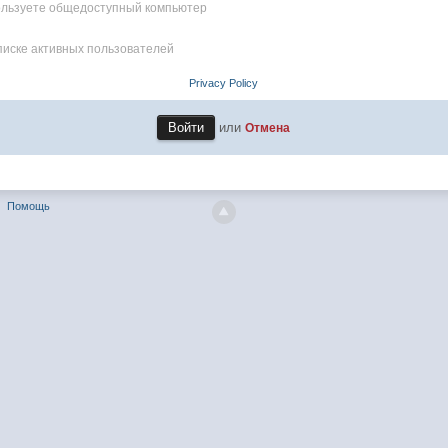
пользуете общедоступный компьютер
писке активных пользователей
Privacy Policy
или
Отмена
Помощь