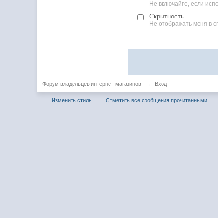
Не включайте, если ис
Скрытность
Не отображать меня в с
Форум владельцев интернет-магазинов
→
Вход
Изменить стиль
Отметить все сообщения прочитанными