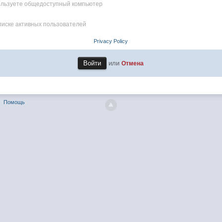
пользуете общедоступный компьютер
писке активных пользователей
Privacy Policy
или
Отмена
Помощь