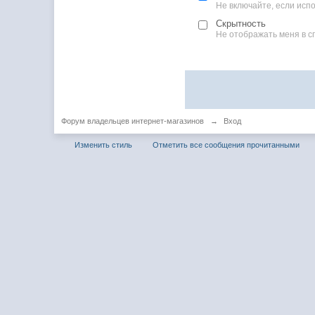
Не включайте, если ис
Скрытность
Не отображать меня в с
Форум владельцев интернет-магазинов
→
Вход
Изменить стиль
Отметить все сообщения прочитанными