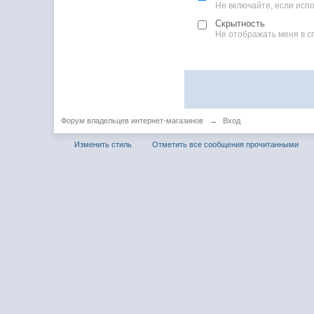
Не включайте, если ис
Скрытность
Не отображать меня в с
Форум владельцев интернет-магазинов
→
Вход
Изменить стиль
Отметить все сообщения прочитанными