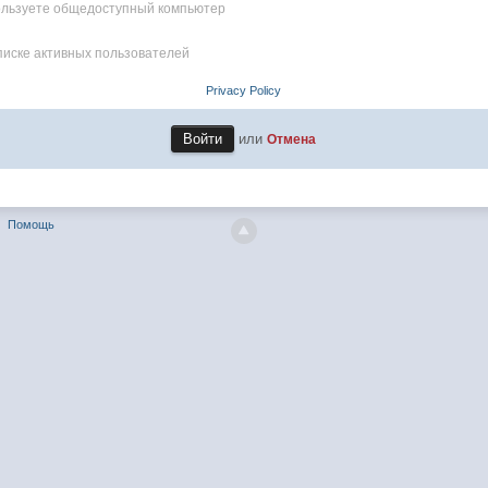
пользуете общедоступный компьютер
писке активных пользователей
Privacy Policy
или
Отмена
Помощь