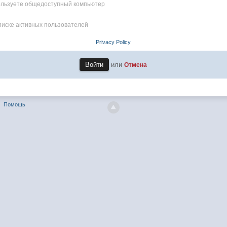
пользуете общедоступный компьютер
писке активных пользователей
Privacy Policy
или
Отмена
Помощь