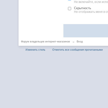
Не включайте, если ис
Скрытность
Не отображать меня в с
Форум владельцев интернет-магазинов
→
Вход
Изменить стиль
Отметить все сообщения прочитанными