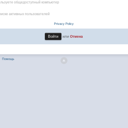
пользуете общедоступный компьютер
писке активных пользователей
Privacy Policy
или
Отмена
Помощь