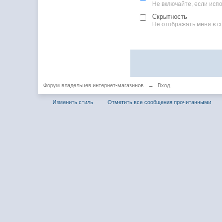
Не включайте, если ис
Скрытность
Не отображать меня в с
Форум владельцев интернет-магазинов
→
Вход
Изменить стиль
Отметить все сообщения прочитанными