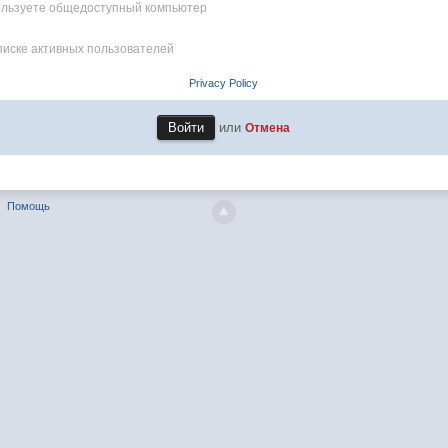
пользуете общедоступный компьютер
писке активных пользователей
Privacy Policy
или
Отмена
Помощь