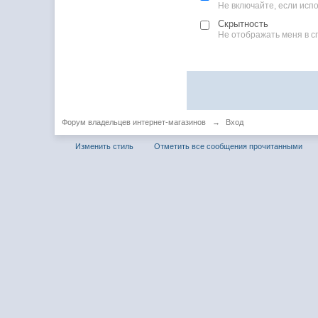
Не включайте, если ис
Скрытность
Не отображать меня в с
Форум владельцев интернет-магазинов
→
Вход
Изменить стиль
Отметить все сообщения прочитанными