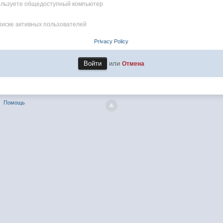
пользуете общедоступный компьютер
писке активных пользователей
Privacy Policy
или
Отмена
Помощь