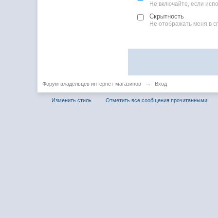
Не включайте, если ис
Скрытность
Не отображать меня в с
Форум владельцев интернет-магазинов
→
Вход
Изменить стиль
Отметить все сообщения прочитанными