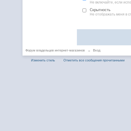
Не включайте, если ис
Скрытность
Не отображать меня в с
Форум владельцев интернет-магазинов
→
Вход
Изменить стиль
Отметить все сообщения прочитанными