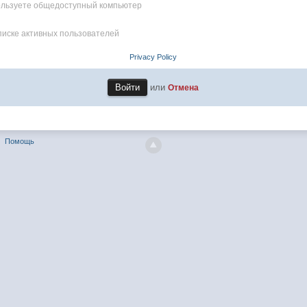
пользуете общедоступный компьютер
писке активных пользователей
Privacy Policy
или
Отмена
Помощь