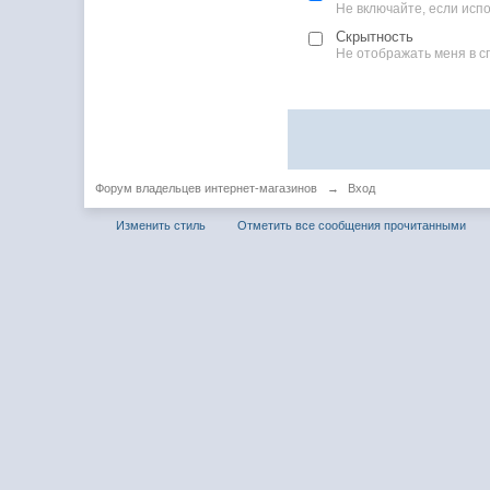
Не включайте, если ис
Скрытность
Не отображать меня в с
Форум владельцев интернет-магазинов
→
Вход
Изменить стиль
Отметить все сообщения прочитанными