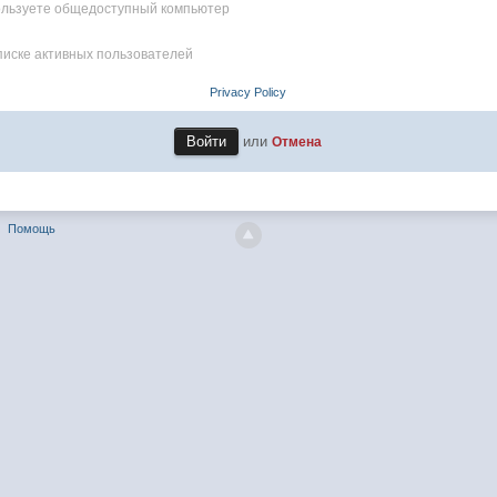
пользуете общедоступный компьютер
писке активных пользователей
Privacy Policy
или
Отмена
Помощь