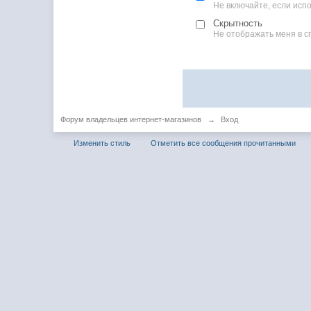
Не включайте, если ис
Скрытность
Не отображать меня в с
Форум владельцев интернет-магазинов
→
Вход
Изменить стиль
Отметить все сообщения прочитанными