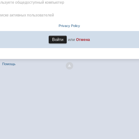
пользуете общедоступный компьютер
писке активных пользователей
Privacy Policy
или
Отмена
Помощь