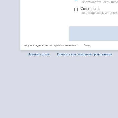
Не включайте, если ис
Скрытность
Не отображать меня в с
Форум владельцев интернет-магазинов
→
Вход
Изменить стиль
Отметить все сообщения прочитанными