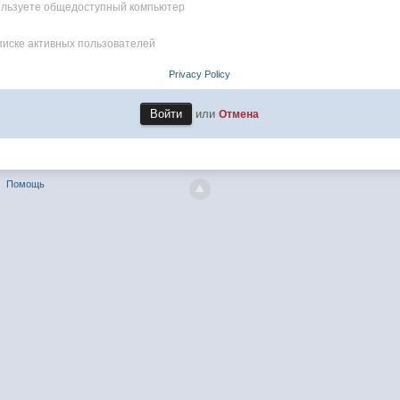
пользуете общедоступный компьютер
писке активных пользователей
Privacy Policy
или
Отмена
Помощь