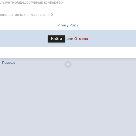
пользуете общедоступный компьютер
писке активных пользователей
Privacy Policy
или
Отмена
Помощь