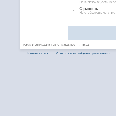
Не включайте, если ис
Скрытность
Не отображать меня в с
Форум владельцев интернет-магазинов
→
Вход
Изменить стиль
Отметить все сообщения прочитанными