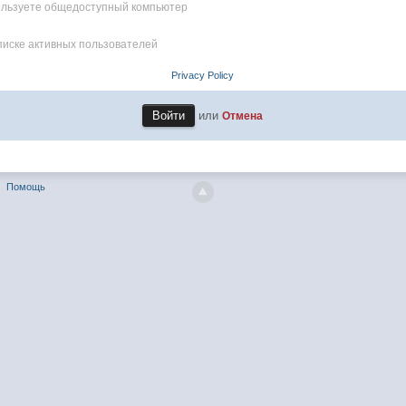
пользуете общедоступный компьютер
писке активных пользователей
Privacy Policy
или
Отмена
Помощь