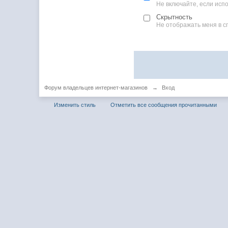
Не включайте, если ис
Скрытность
Не отображать меня в с
Форум владельцев интернет-магазинов
→
Вход
Изменить стиль
Отметить все сообщения прочитанными