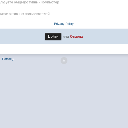
пользуете общедоступный компьютер
писке активных пользователей
Privacy Policy
или
Отмена
Помощь