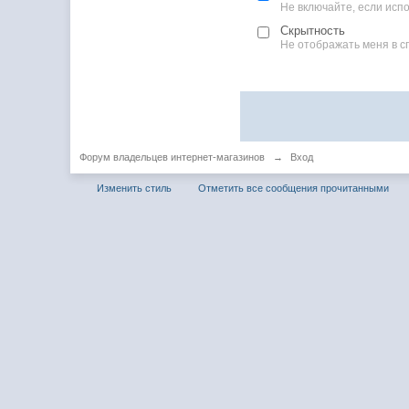
Не включайте, если ис
Скрытность
Не отображать меня в с
Форум владельцев интернет-магазинов
→
Вход
Изменить стиль
Отметить все сообщения прочитанными