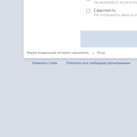
Не включайте, если ис
Скрытность
Не отображать меня в с
Форум владельцев интернет-магазинов
→
Вход
Изменить стиль
Отметить все сообщения прочитанными