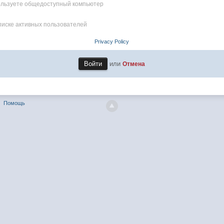
пользуете общедоступный компьютер
писке активных пользователей
Privacy Policy
или
Отмена
Помощь