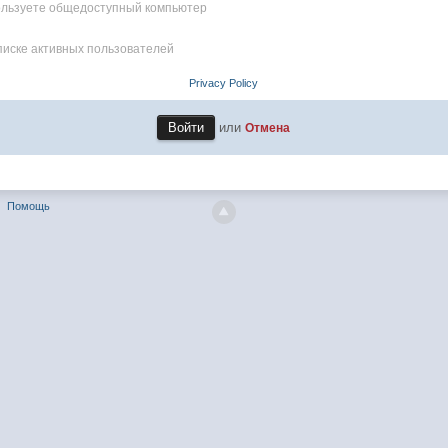
пользуете общедоступный компьютер
писке активных пользователей
Privacy Policy
или
Отмена
Помощь