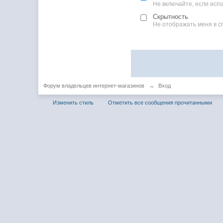
Не включайте, если ис
Скрытность
Не отображать меня в с
Форум владельцев интернет-магазинов
→
Вход
Изменить стиль
Отметить все сообщения прочитанными