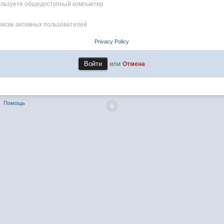
пользуете общедоступный компьютер
писке активных пользователей
Privacy Policy
или
Отмена
Помощь