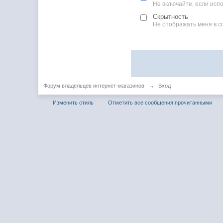
Не включайте, если ис
Скрытность
Не отображать меня в с
Форум владельцев интернет-магазинов
→
Вход
Изменить стиль
Отметить все сообщения прочитанными