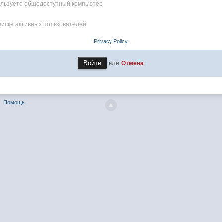
пользуете общедоступный компьютер
писке активных пользователей
Privacy Policy
или
Отмена
Помощь