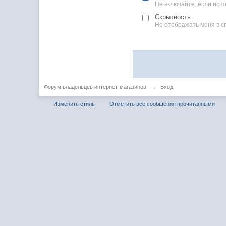
Не включайте, если ис
Скрытность
Не отображать меня в с
Форум владельцев интернет-магазинов
→
Вход
Изменить стиль
Отметить все сообщения прочитанными