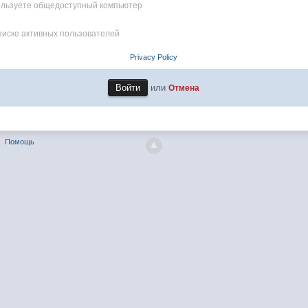
пользуете общедоступный компьютер
писке активных пользователей
Privacy Policy
или
Отмена
Помощь