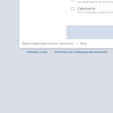
Не включайте, если ис
Скрытность
Не отображать меня в с
Форум владельцев интернет-магазинов
→
Вход
Изменить стиль
Отметить все сообщения прочитанными