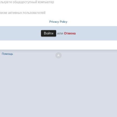
пользуете общедоступный компьютер
писке активных пользователей
Privacy Policy
или
Отмена
Помощь