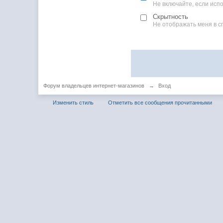
Не включайте, если ис
Скрытность
Не отображать меня в с
Форум владельцев интернет-магазинов
→
Вход
Изменить стиль
Отметить все сообщения прочитанными