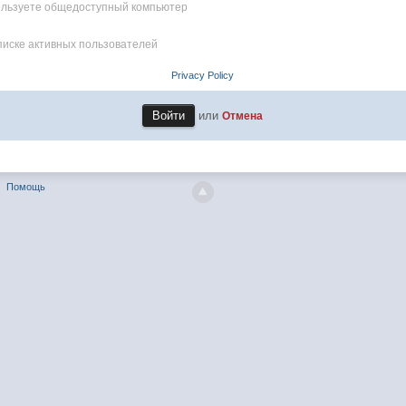
пользуете общедоступный компьютер
писке активных пользователей
Privacy Policy
или
Отмена
Помощь