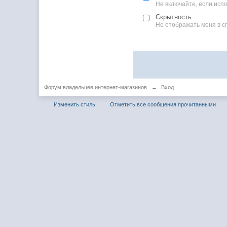
Не включайте, если ис
Скрытность
Не отображать меня в с
Форум владельцев интернет-магазинов
→
Вход
Изменить стиль
Отметить все сообщения прочитанными