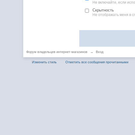
Не включайте, если ис
Скрытность
Не отображать меня в с
Форум владельцев интернет-магазинов
→
Вход
Изменить стиль
Отметить все сообщения прочитанными