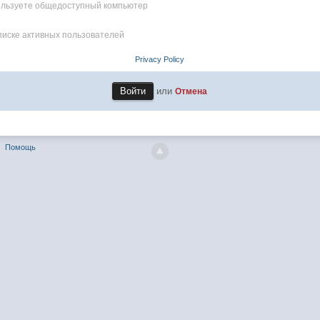
пользуете общедоступный компьютер
писке активных пользователей
Privacy Policy
или
Отмена
Помощь