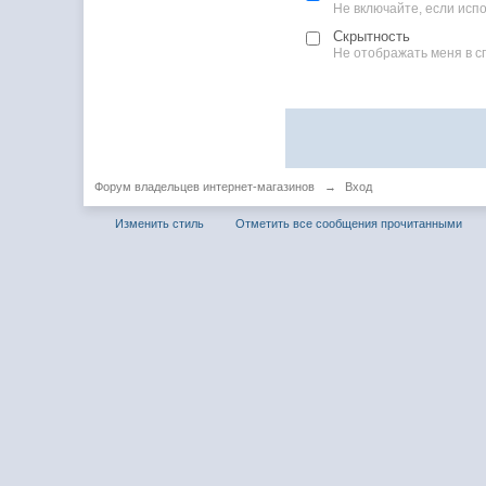
Не включайте, если ис
Скрытность
Не отображать меня в с
Форум владельцев интернет-магазинов
→
Вход
Изменить стиль
Отметить все сообщения прочитанными