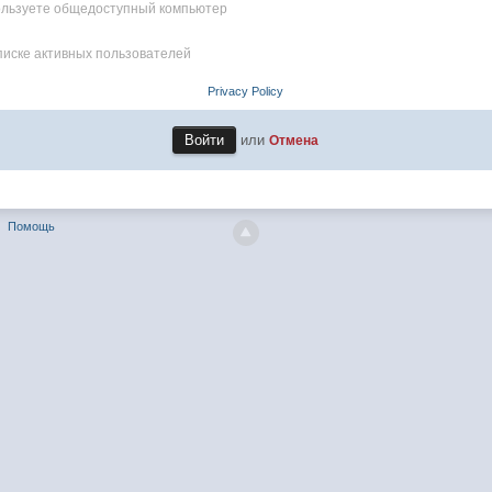
пользуете общедоступный компьютер
писке активных пользователей
Privacy Policy
или
Отмена
Помощь