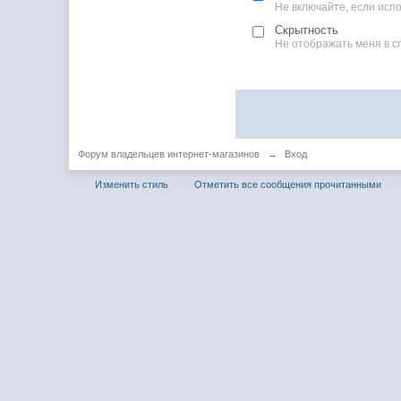
Не включайте, если ис
Скрытность
Не отображать меня в с
Форум владельцев интернет-магазинов
→
Вход
Изменить стиль
Отметить все сообщения прочитанными