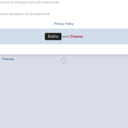
пользуете общедоступный компьютер
писке активных пользователей
Privacy Policy
или
Отмена
Помощь