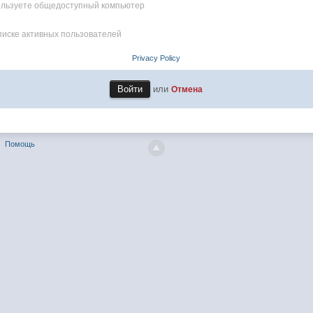
пользуете общедоступный компьютер
писке активных пользователей
Privacy Policy
или
Отмена
Помощь