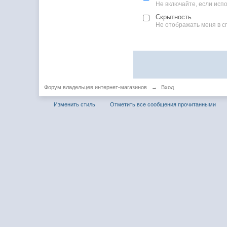
Не включайте, если ис
Скрытность
Не отображать меня в с
Форум владельцев интернет-магазинов
→
Вход
Изменить стиль
Отметить все сообщения прочитанными