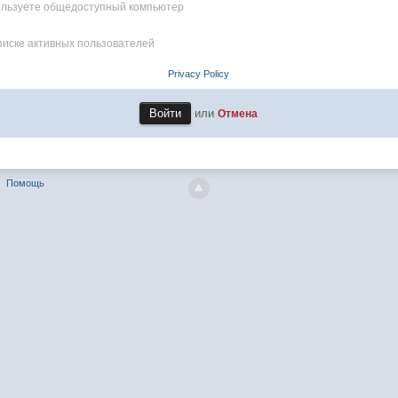
пользуете общедоступный компьютер
писке активных пользователей
Privacy Policy
или
Отмена
Помощь