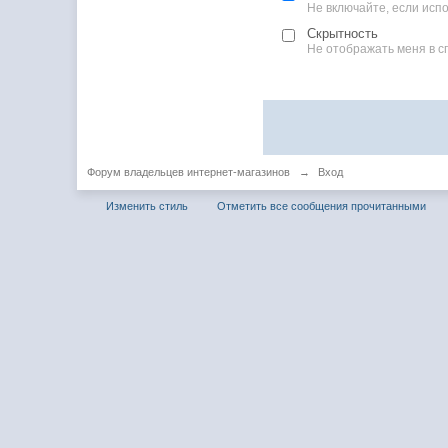
Не включайте, если ис
Скрытность
Не отображать меня в с
Форум владельцев интернет-магазинов
→
Вход
Изменить стиль
Отметить все сообщения прочитанными