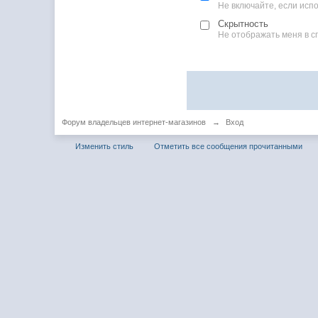
Не включайте, если ис
Скрытность
Не отображать меня в с
Форум владельцев интернет-магазинов
→
Вход
Изменить стиль
Отметить все сообщения прочитанными