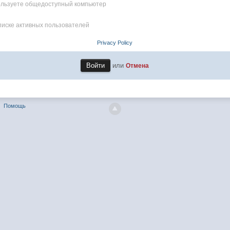
пользуете общедоступный компьютер
писке активных пользователей
Privacy Policy
или
Отмена
Помощь