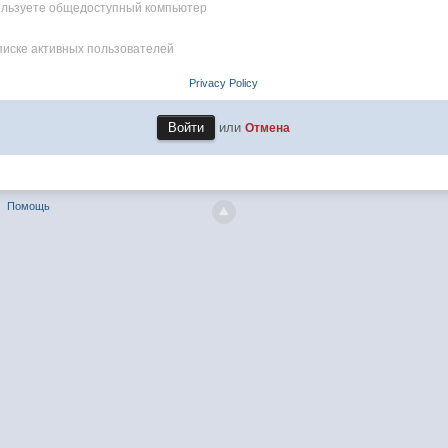
пользуете общедоступный компьютер
писке активных пользователей
Privacy Policy
или
Отмена
Помощь