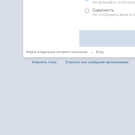
Не включайте, если ис
Скрытность
Не отображать меня в с
Форум владельцев интернет-магазинов
→
Вход
Изменить стиль
Отметить все сообщения прочитанными