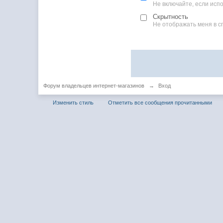
Не включайте, если ис
Скрытность
Не отображать меня в с
Форум владельцев интернет-магазинов
→
Вход
Изменить стиль
Отметить все сообщения прочитанными