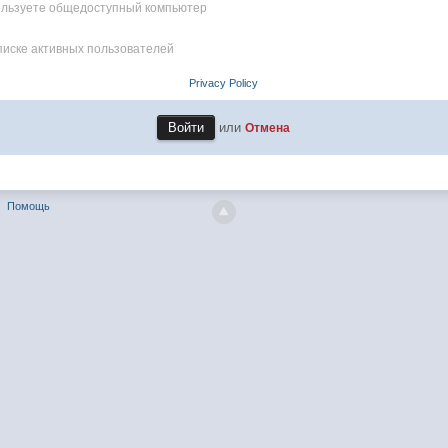
пользуете общедоступный компьютер
писке активных пользователей
Privacy Policy
или
Отмена
Помощь