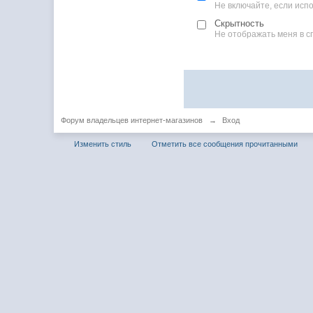
Не включайте, если ис
Скрытность
Не отображать меня в с
Форум владельцев интернет-магазинов
→
Вход
Изменить стиль
Отметить все сообщения прочитанными