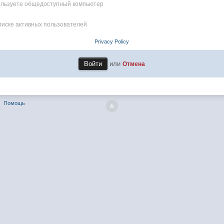
пользуете общедоступный компьютер
писке активных пользователей
Privacy Policy
или
Отмена
Помощь