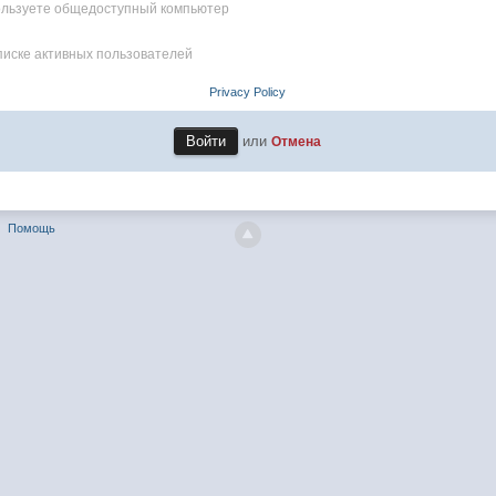
пользуете общедоступный компьютер
писке активных пользователей
Privacy Policy
или
Отмена
Помощь