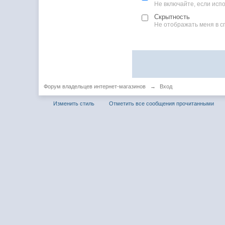
Не включайте, если ис
Скрытность
Не отображать меня в с
Форум владельцев интернет-магазинов
→
Вход
Изменить стиль
Отметить все сообщения прочитанными