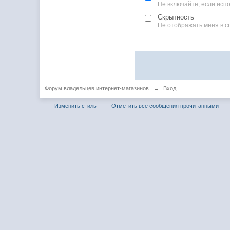
Не включайте, если ис
Скрытность
Не отображать меня в с
Форум владельцев интернет-магазинов
→
Вход
Изменить стиль
Отметить все сообщения прочитанными