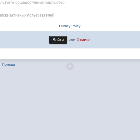
пользуете общедоступный компьютер
писке активных пользователей
Privacy Policy
или
Отмена
Помощь