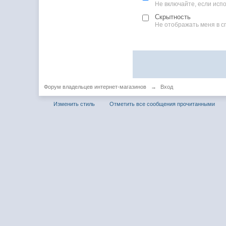
Не включайте, если ис
Скрытность
Не отображать меня в с
Форум владельцев интернет-магазинов
→
Вход
Изменить стиль
Отметить все сообщения прочитанными