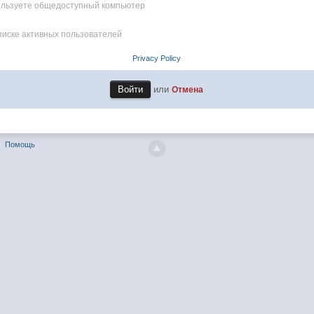
пользуете общедоступный компьютер
писке активных пользователей
Privacy Policy
или
Отмена
Помощь