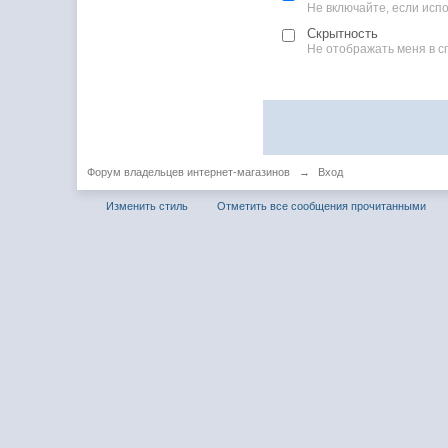
Не включайте, если ис
Скрытность
Не отображать меня в с
Форум владельцев интернет-магазинов
→
Вход
Изменить стиль
Отметить все сообщения прочитанными