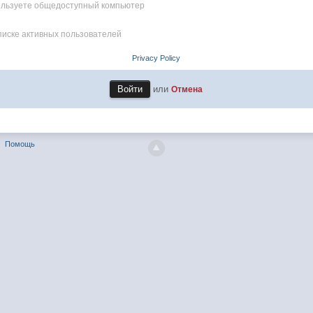
пользуете общедоступный компьютер
писке активных пользователей
Privacy Policy
или
Отмена
Помощь