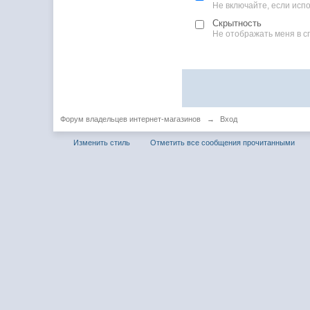
Не включайте, если ис
Скрытность
Не отображать меня в с
Форум владельцев интернет-магазинов
→
Вход
Изменить стиль
Отметить все сообщения прочитанными