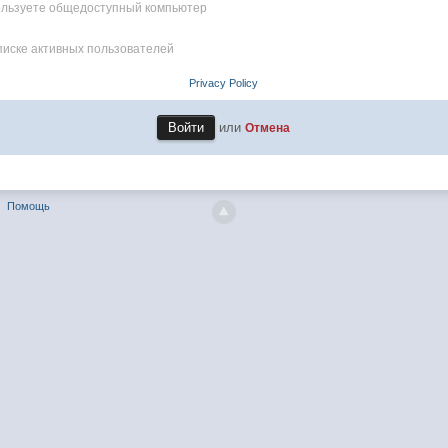
пользуете общедоступный компьютер
писке активных пользователей
Privacy Policy
или
Отмена
Помощь