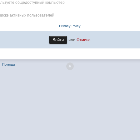
пользуете общедоступный компьютер
писке активных пользователей
Privacy Policy
или
Отмена
Помощь