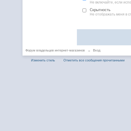
Не включайте, если ис
Скрытность
Не отображать меня в с
Форум владельцев интернет-магазинов
→
Вход
Изменить стиль
Отметить все сообщения прочитанными