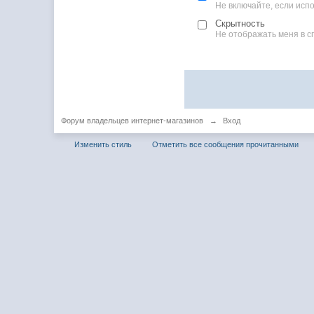
Не включайте, если ис
Скрытность
Не отображать меня в с
Форум владельцев интернет-магазинов
→
Вход
Изменить стиль
Отметить все сообщения прочитанными