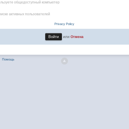
пользуете общедоступный компьютер
писке активных пользователей
Privacy Policy
или
Отмена
Помощь