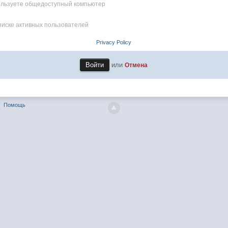
пользуете общедоступный компьютер
писке активных пользователей
Privacy Policy
или
Отмена
Помощь