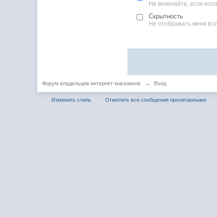
Не включайте, если ис
Скрытность
Не отображать меня в с
Форум владельцев интернет-магазинов
→
Вход
Изменить стиль
Отметить все сообщения прочитанными