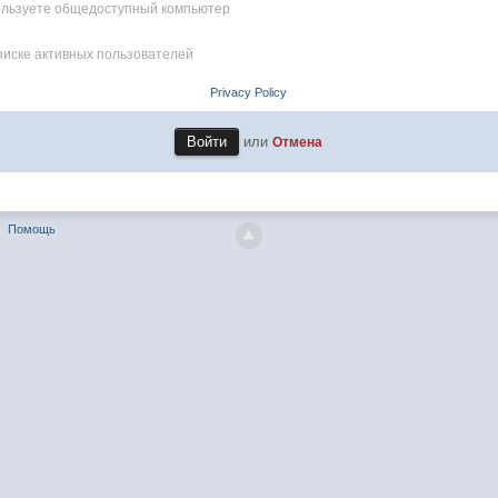
пользуете общедоступный компьютер
писке активных пользователей
Privacy Policy
или
Отмена
Помощь