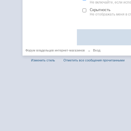
Не включайте, если ис
Скрытность
Не отображать меня в с
Форум владельцев интернет-магазинов
→
Вход
Изменить стиль
Отметить все сообщения прочитанными