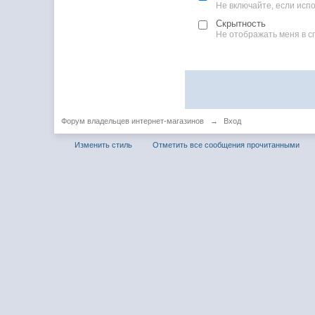
Не включайте, если ис
Скрытность
Не отображать меня в с
Форум владельцев интернет-магазинов
→
Вход
Изменить стиль
Отметить все сообщения прочитанными