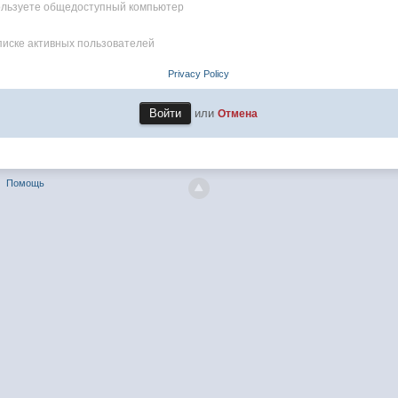
пользуете общедоступный компьютер
писке активных пользователей
Privacy Policy
или
Отмена
Помощь