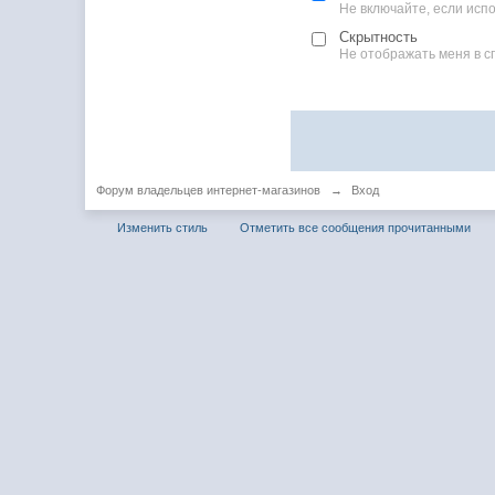
Не включайте, если ис
Скрытность
Не отображать меня в с
Форум владельцев интернет-магазинов
→
Вход
Изменить стиль
Отметить все сообщения прочитанными