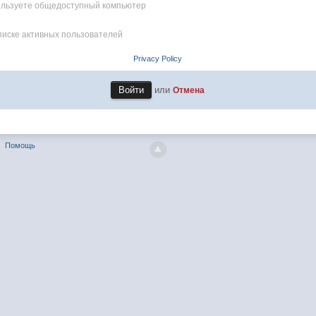
пользуете общедоступный компьютер
писке активных пользователей
Privacy Policy
или
Отмена
Помощь