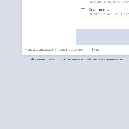
Не включайте, если ис
Скрытность
Не отображать меня в с
Форум владельцев интернет-магазинов
→
Вход
Изменить стиль
Отметить все сообщения прочитанными