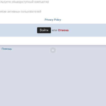
пользуете общедоступный компьютер
писке активных пользователей
Privacy Policy
или
Отмена
Помощь