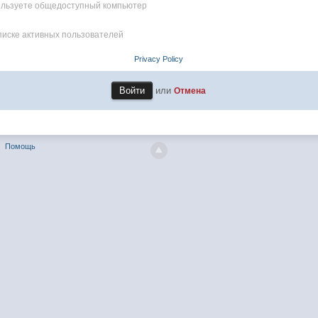
пользуете общедоступный компьютер
писке активных пользователей
Privacy Policy
или
Отмена
Помощь