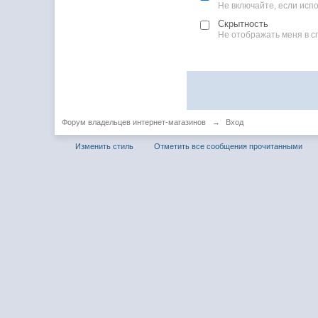
Не включайте, если ис
Скрытность
Не отображать меня в с
Форум владельцев интернет-магазинов
→
Вход
Изменить стиль
Отметить все сообщения прочитанными