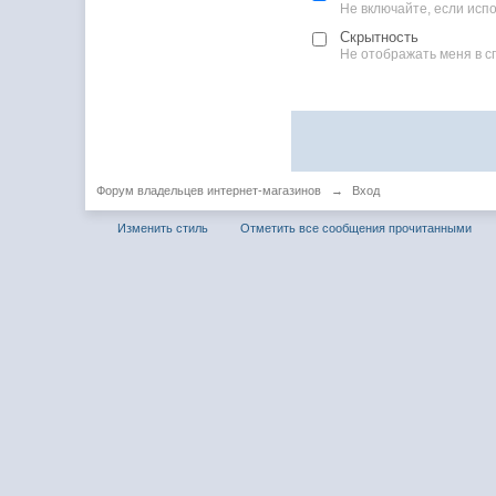
Не включайте, если ис
Скрытность
Не отображать меня в с
Форум владельцев интернет-магазинов
→
Вход
Изменить стиль
Отметить все сообщения прочитанными