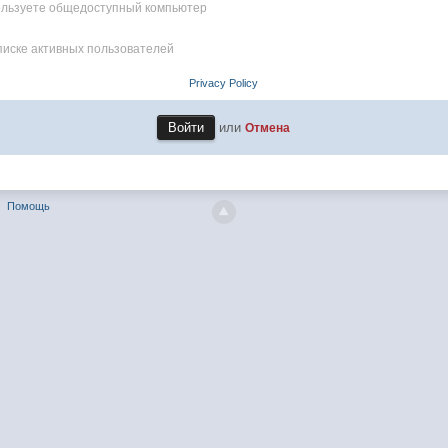
пользуете общедоступный компьютер
писке активных пользователей
Privacy Policy
или
Отмена
Помощь