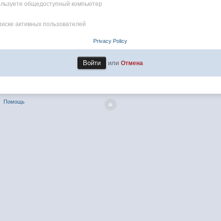
пользуете общедоступный компьютер
писке активных пользователей
Privacy Policy
или
Отмена
Помощь