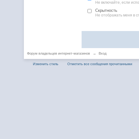
Не включайте, если ис
Скрытность
Не отображать меня в с
Форум владельцев интернет-магазинов
→
Вход
Изменить стиль
Отметить все сообщения прочитанными