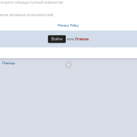
пользуете общедоступный компьютер
писке активных пользователей
Privacy Policy
или
Отмена
Помощь