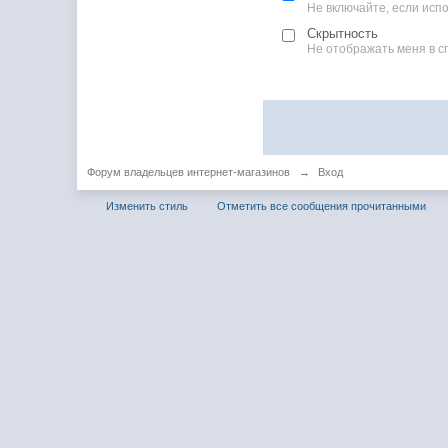
Не включайте, если ис
Скрытность
Не отображать меня в с
Форум владельцев интернет-магазинов
→
Вход
Изменить стиль
Отметить все сообщения прочитанными