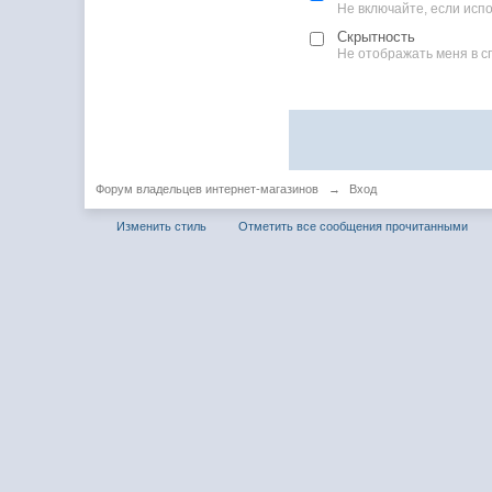
Не включайте, если ис
Скрытность
Не отображать меня в с
Форум владельцев интернет-магазинов
→
Вход
Изменить стиль
Отметить все сообщения прочитанными