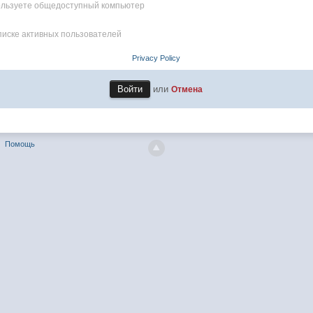
пользуете общедоступный компьютер
писке активных пользователей
Privacy Policy
или
Отмена
Помощь