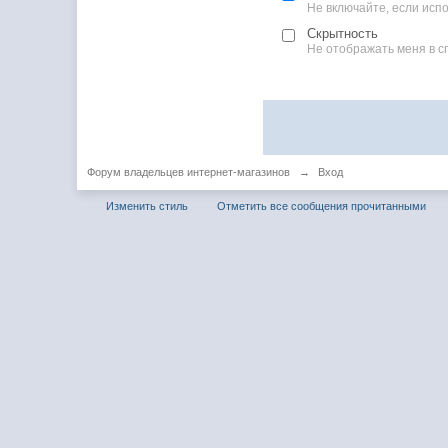
Не включайте, если ис
Скрытность
Не отображать меня в с
Форум владельцев интернет-магазинов
→
Вход
Изменить стиль
Отметить все сообщения прочитанными