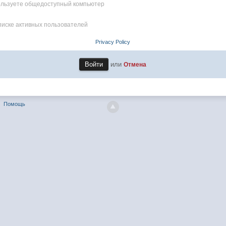
пользуете общедоступный компьютер
писке активных пользователей
Privacy Policy
или
Отмена
Помощь