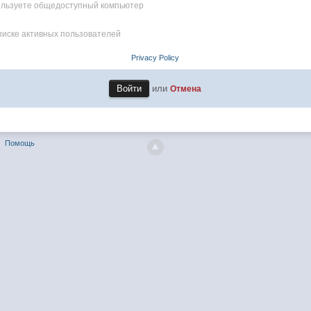
пользуете общедоступный компьютер
писке активных пользователей
Privacy Policy
или
Отмена
Помощь