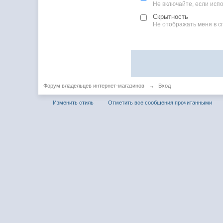
Не включайте, если ис
Скрытность
Не отображать меня в с
Форум владельцев интернет-магазинов
→
Вход
Изменить стиль
Отметить все сообщения прочитанными