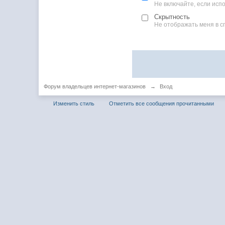
Не включайте, если ис
Скрытность
Не отображать меня в с
Форум владельцев интернет-магазинов
→
Вход
Изменить стиль
Отметить все сообщения прочитанными