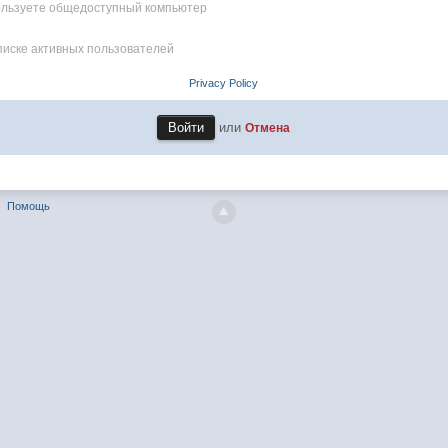
пользуете общедоступный компьютер
писке активных пользователей
Privacy Policy
или
Отмена
Помощь